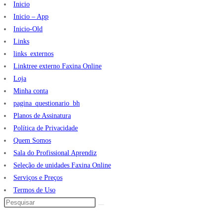
Inicio
Inicio – App
Inicio-Old
Links
links_externos
Linktree externo Faxina Online
Loja
Minha conta
pagina_questionario_bh
Planos de Assinatura
Política de Privacidade
Quem Somos
Sala do Profissional Aprendiz
Seleção de unidades Faxina Online
Serviços e Preços
Termos de Uso