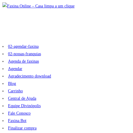
02-agendar-faxina
02-nossas-franquias
Agenda de faxinas
Agendar
Agradecimento download
Blog
Carrinho
Central de Ajuda
Equipe Divinópolis
Fale Conosco
Faxina.Bot
Finalizar compra