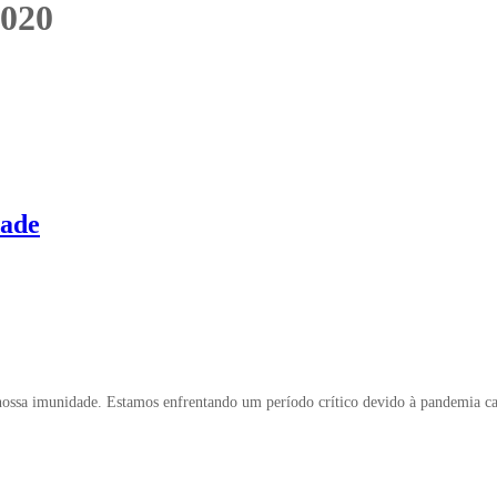
2020
dade
r nossa imunidade. Estamos enfrentando um período crítico devido à pandemia 