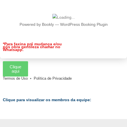
Powered by
Bookly
—
WordPress Booking Plugin
*Para faxina pré mudança e/ou
pós obra gentileza chamar no
Whatsapp.
Clique
aqui
Termos de Uso
•
Política de Privacidade
Clique para visualizar os membros da equipe: