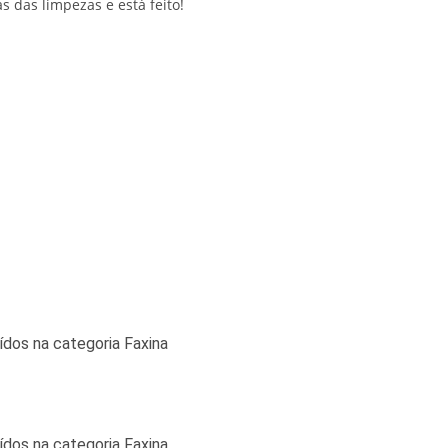
 das limpezas e está feito!
ídos na categoria Faxina
ídos na categoria Faxina